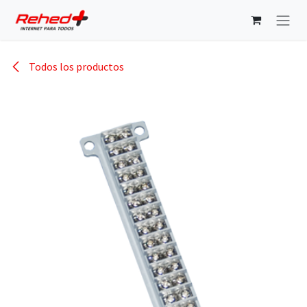
Ir al contenido
Todos los productos