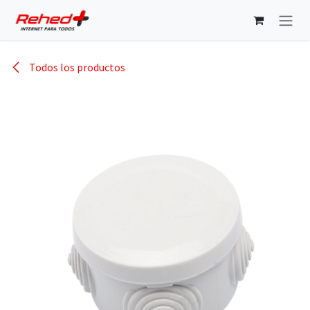
Ir al contenido
Todos los productos