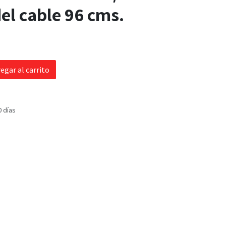
el cable 96 cms.
egar al carrito
0 días