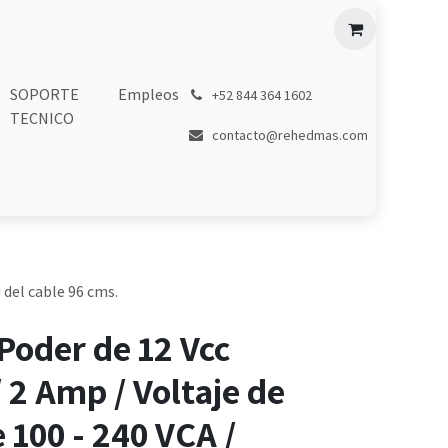
SOPORTE
Empleos
͏
+52 844 364 1602
TECNICO
contacto@rehedmas.com
 del cable 96 cms.
Poder de 12 Vcc
 2 Amp / Voltaje de
 100 - 240 VCA /