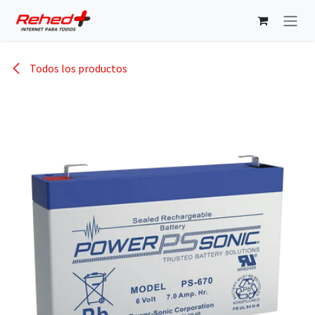
Ir al contenido
Todos los productos