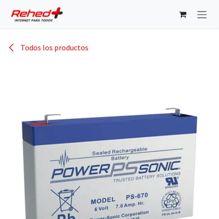
Ir al contenido
Todos los productos