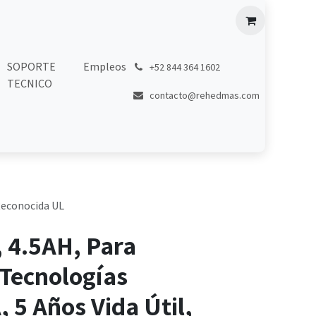
SOPORTE
Empleos
͏
+52 844 364 1602
TECNICO
contacto@rehedmas.com
 Reconocida UL
, 4.5AH, Para
 Tecnologías
5 Años Vida Útil,