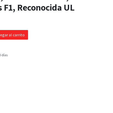
s F1, Reconocida UL
egar al carrito
0 días