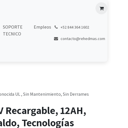
SOPORTE
Empleos
͏
+52 844 364 1602
TECNICO
contacto@rehedmas.com
conocida UL , Sin Mantenimiento, Sin Derrames
V Recargable, 12AH,
ldo, Tecnologías