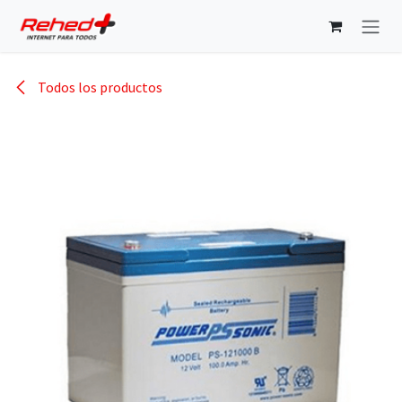
Ir al contenido
Todos los productos