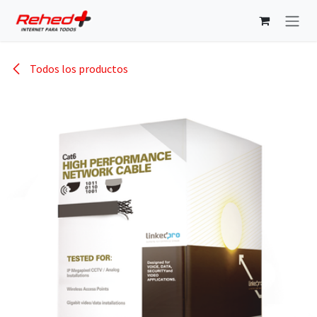
Ir al contenido
Todos los productos