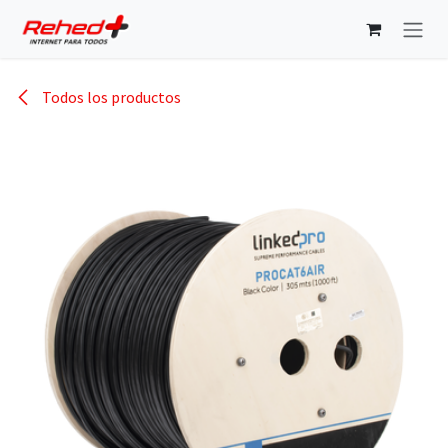
Ir al contenido
Todos los productos