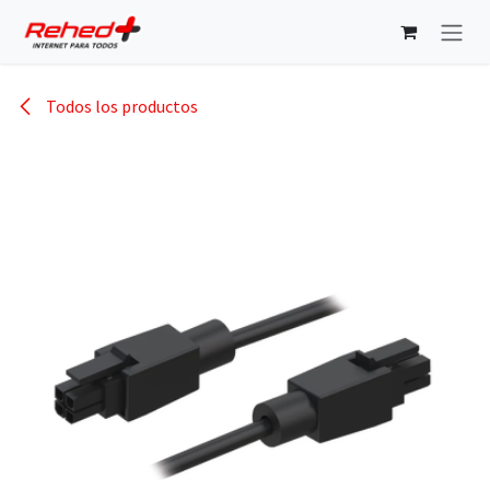
Ir al contenido
Todos los productos