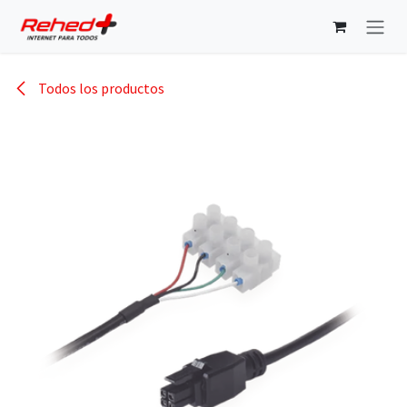
Ir al contenido
Todos los productos