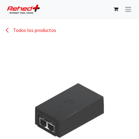
Ir al contenido
Todos los productos