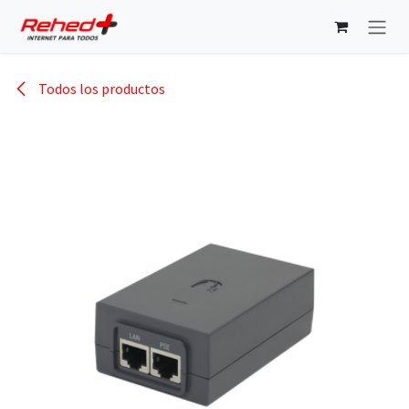
Ir al contenido
Todos los productos