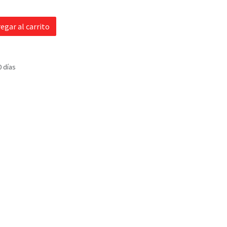
egar al carrito
0 días