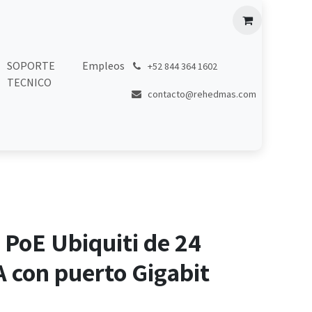
SOPORTE
Empleos
͏
+52 844 364 1602
TECNICO
contacto@rehedmas.com
PoE Ubiquiti de 24
A con puerto Gigabit