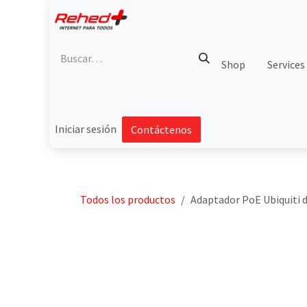
Ir al contenido
Shop
Services
Iniciar sesión
Contáctenos
Todos los productos
Adaptador PoE Ubiquiti d