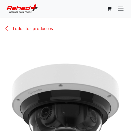
Ir al contenido
Todos los productos