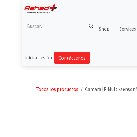
Ir al contenido
Shop
Services
Iniciar sesión
Contáctenos
Todos los productos
Camara IP Multi-sensor M