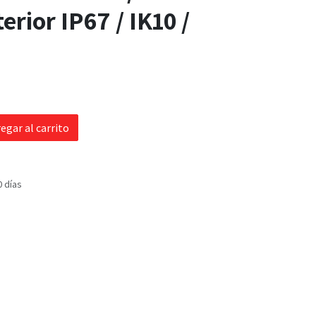
erior IP67 / IK10 /
egar al carrito
0 días