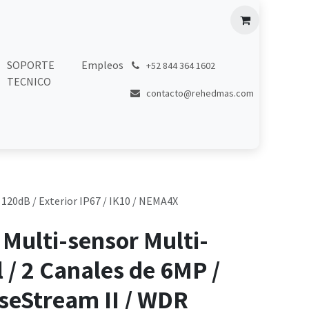
SOPORTE
Empleos
͏
+52 844 364 1602
TECNICO
contacto@rehedmas.com
 120dB / Exterior IP67 / IK10 / NEMA4X
Multi-sensor Multi-
l / 2 Canales de 6MP /
seStream II / WDR