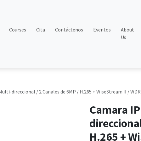
Courses
Cita
Contáctenos
Eventos
About
Us
ulti-direccional / 2 Canales de 6MP / H.265 + WiseStream II / WDR
Camara IP 
direcciona
H.265 + Wi