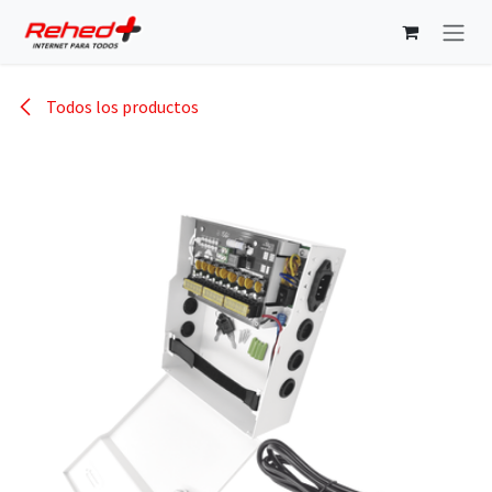
Ir al contenido
Todos los productos