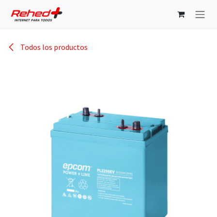
Ir al contenido
Todos los productos