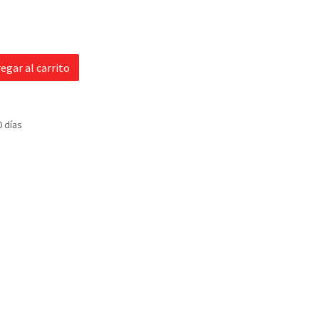
egar al carrito
0 días