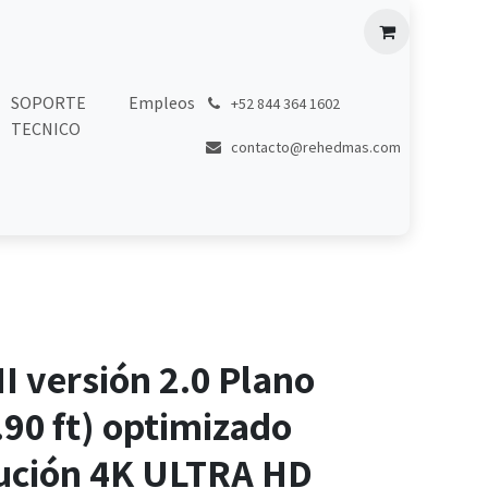
SOPORTE
Empleos
͏
+52 844 364 1602
TECNICO
contacto@rehedmas.com
 versión 2.0 Plano
.90 ft) optimizado
lución 4K ULTRA HD