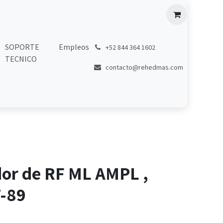
SOPORTE
Empleos
͏
+52 844 364 1602
TECNICO
contacto@rehedmas.com
dor de RF ML AMPL ,
-89