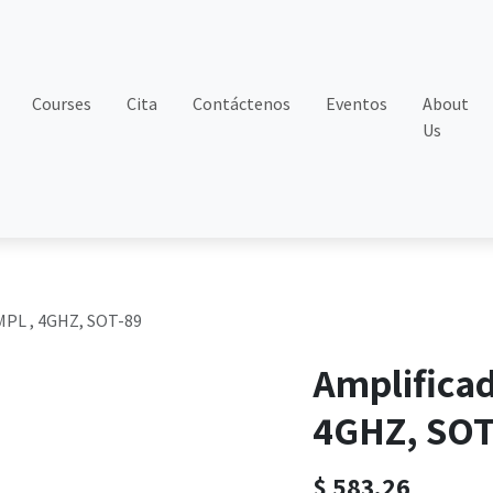
Courses
Cita
Contáctenos
Eventos
About
Us
MPL , 4GHZ, SOT-89
Amplifica
4GHZ, SOT
$
583.26