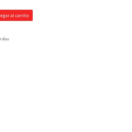
egar al carrito
0 días