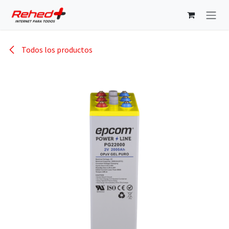
Ir al contenido
Todos los productos