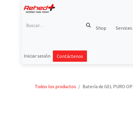
Ir al contenido
Shop
Services
Iniciar sesión
Contáctenos
Todos los productos
Batería de GEL PURO OPzV