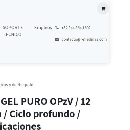
SOPORTE
Empleos
͏
+52 844 364 1602
TECNICO
contacto@rehedmas.com
icas y de Respald
e GEL PURO OPzV / 12
 / Ciclo profundo /
icaciones