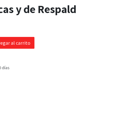
cas y de Respald
egar al carrito
0 días