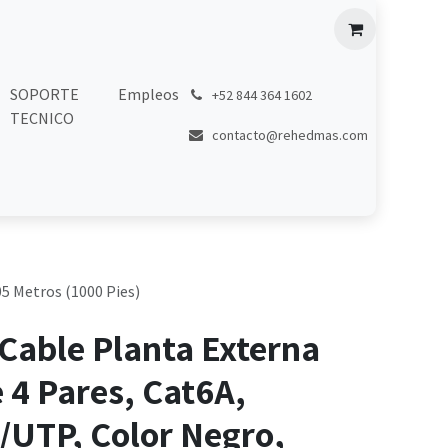
SOPORTE
Empleos
͏
+52 844 364 1602
TECNICO
contacto@rehedmas.com
05 Metros (1000 Pies)
Cable Planta Externa
e 4 Pares, Cat6A,
/UTP, Color Negro,