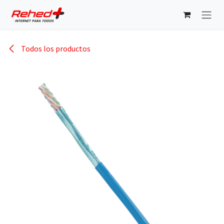
Ir al contenido
Todos los productos