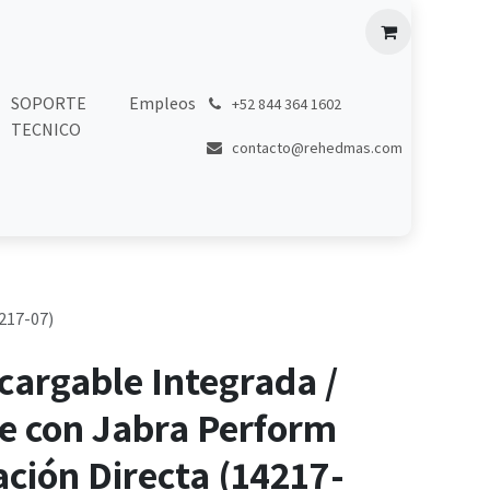
SOPORTE
Empleos
͏
+52 844 364 1602
TECNICO
contacto@rehedmas.com
217-07)
cargable Integrada /
e con Jabra Perform
lación Directa (14217-