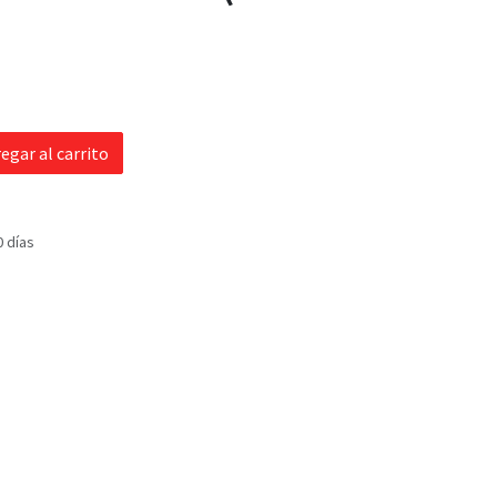
egar al carrito
0 días