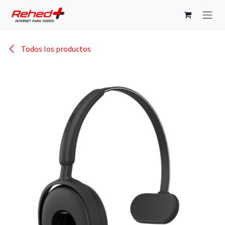
Ir al contenido
Todos los productos