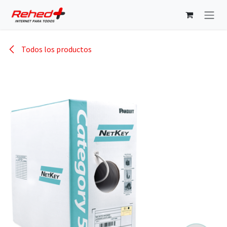
Ir al contenido
Todos los productos