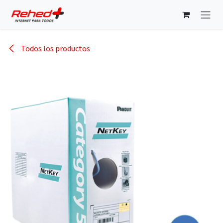
Ir al contenido
Todos los productos