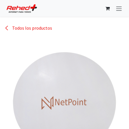
Ir al contenido
Todos los productos