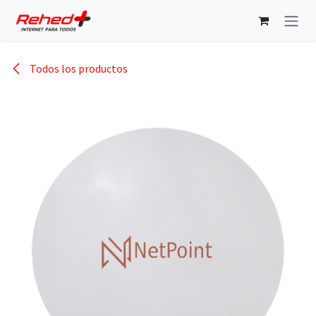
Ir al contenido
Todos los productos