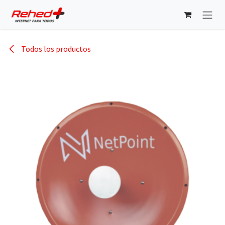
Ir al contenido
Todos los productos