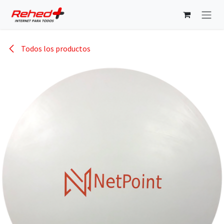
Ir al contenido
Todos los productos