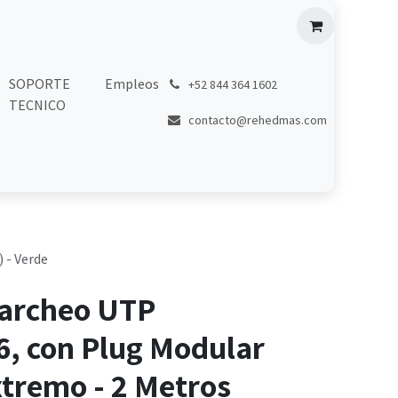
SOPORTE
Empleos
͏
+52 844 364 1602
TECNICO
contacto@rehedmas.com
 - Verde
Parcheo UTP
6, con Plug Modular
tremo - 2 Metros