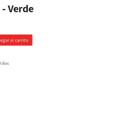
 - Verde
egar al carrito
0 días