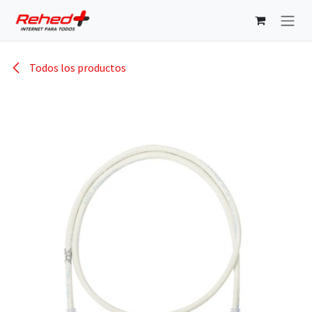
Ir al contenido
Todos los productos