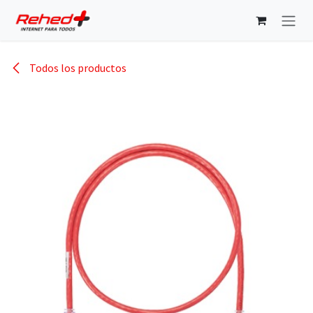
Ir al contenido
Todos los productos