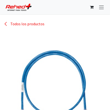
Ir al contenido
Todos los productos