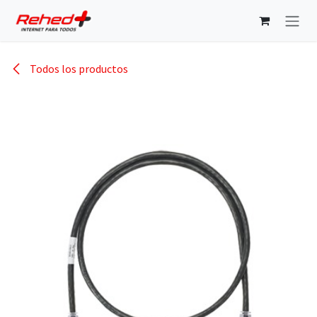
Ir al contenido
Todos los productos