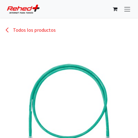
Ir al contenido
Todos los productos