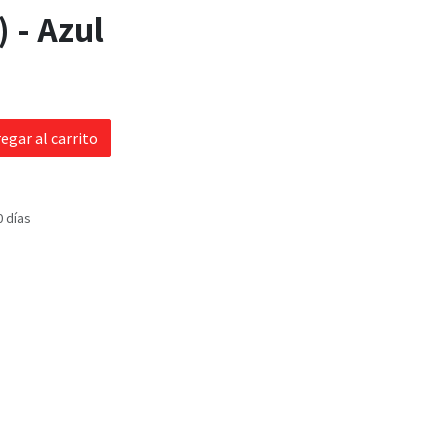
) - Azul
egar al carrito
0 días