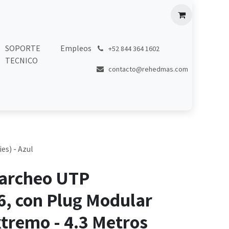
SOPORTE
Empleos
͏
+52 844 364 1602
TECNICO
contacto@rehedmas.com
es) - Azul
Parcheo UTP
6, con Plug Modular
tremo - 4.3 Metros