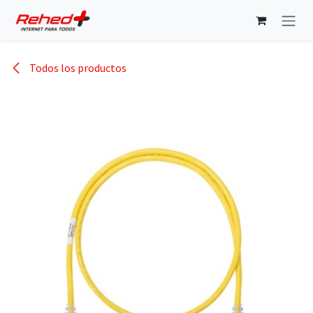
Ir al contenido
Todos los productos