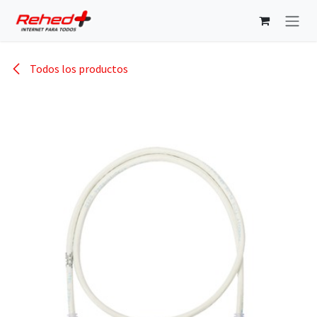
Ir al contenido
Todos los productos