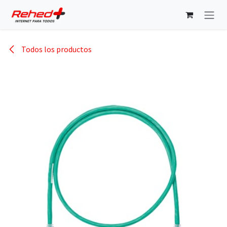
Ir al contenido
Todos los productos