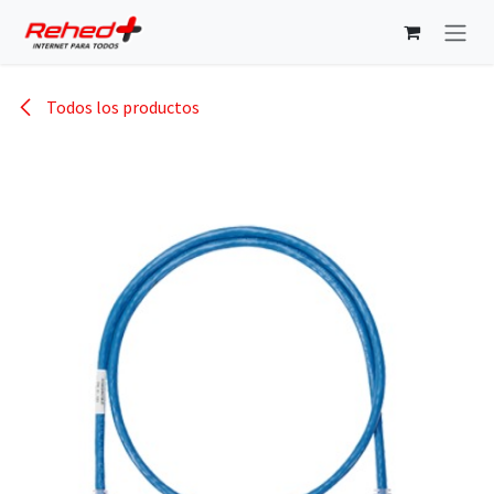
Ir al contenido
Todos los productos