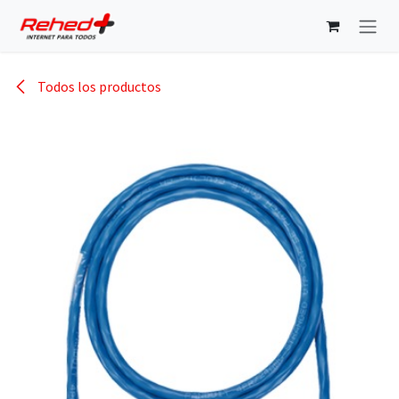
Ir al contenido
Todos los productos