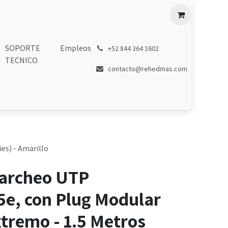
SOPORTE
Empleos
͏
+52 844 364 1602
TECNICO
contacto@rehedmas.com
es) - Amarillo
Parcheo UTP
5e, con Plug Modular
tremo - 1.5 Metros