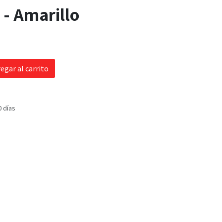
 - Amarillo
egar al carrito
0 días