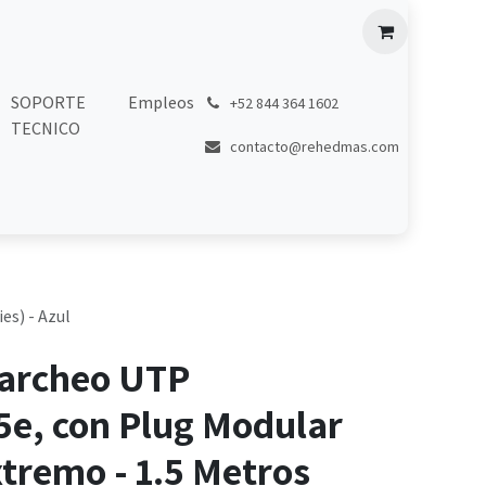
SOPORTE
Empleos
͏
+52 844 364 1602
TECNICO
contacto@rehedmas.com
es) - Azul
Parcheo UTP
5e, con Plug Modular
tremo - 1.5 Metros