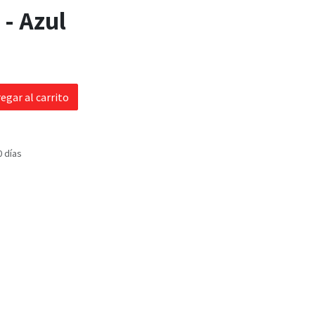
 - Azul
egar al carrito
0 días