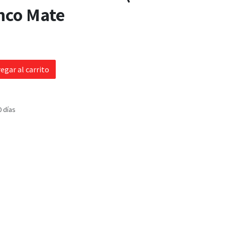
anco Mate
egar al carrito
0 días