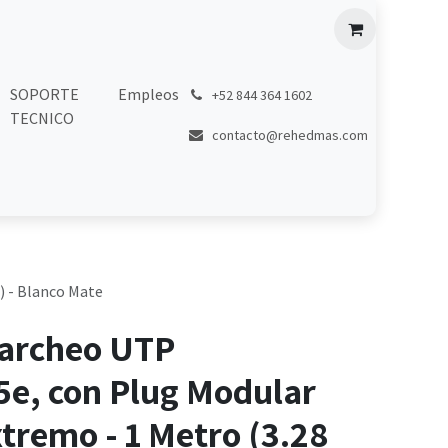
SOPORTE
Empleos
͏
+52 844 364 1602
TECNICO
contacto@rehedmas.com
) - Blanco Mate
Parcheo UTP
5e, con Plug Modular
tremo - 1 Metro (3.28