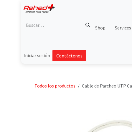
Ir al contenido
Shop
Services
Iniciar sesión
Contáctenos
Todos los productos
Cable de Parcheo UTP Cat