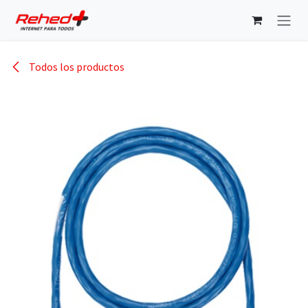
Ir al contenido
Todos los productos