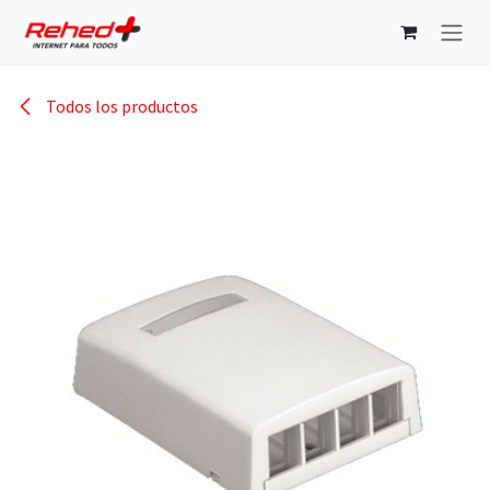
Ir al contenido
Todos los productos